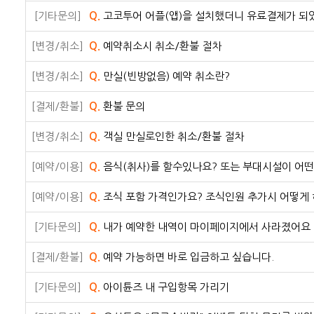
[기타문의]
Q.
고코투어 어플(앱)을 설치했더니 유료결제가 되
[변경/취소]
Q.
예약취소시 취소/환불 절차
[변경/취소]
Q.
만실(빈방없음) 예약 취소란?
[결제/환불]
Q.
환불 문의
[변경/취소]
Q.
객실 만실로인한 취소/환불 절차
[예약/이용]
Q.
음식(취사)를 할수있나요? 또는 부대시설이 어
[예약/이용]
Q.
조식 포함 가격인가요? 조식인원 추가시 어떻게
[기타문의]
Q.
내가 예약한 내역이 마이페이지에서 사라졌어요
[결제/환불]
Q.
예약 가능하면 바로 입금하고 싶습니다.
[기타문의]
Q.
아이튠즈 내 구입항목 가리기