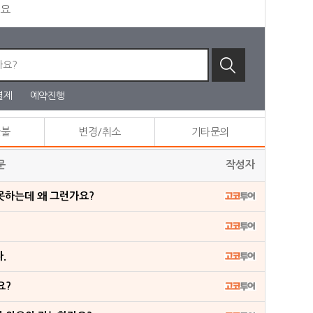
세요
결제
예약진행
환불
변경/취소
기타문의
문
작성자
못하는데 왜 그런가요?
.
요?